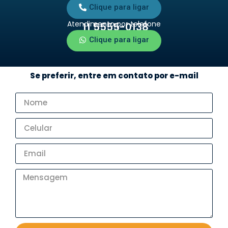
Clique para ligar
Atendimento por telefone
11 5555-0138
Clique para ligar
Se preferir, entre em contato por e-mail