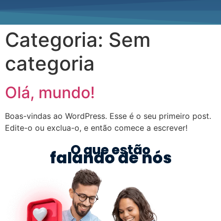
Categoria:
Sem
categoria
Olá, mundo!
Boas-vindas ao WordPress. Esse é o seu primeiro post.
Edite-o ou exclua-o, e então comece a escrever!
O que estão
falando de nós